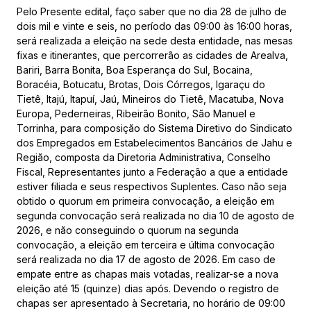
Pelo Presente edital, faço saber que no dia 28 de julho de
dois mil e vinte e seis, no período das 09:00 às 16:00 horas,
será realizada a eleição na sede desta entidade, nas mesas
fixas e itinerantes, que percorrerão as cidades de Arealva,
Bariri, Barra Bonita, Boa Esperança do Sul, Bocaina,
Boracéia, Botucatu, Brotas, Dois Córregos, Igaraçu do
Tietê, Itajú, Itapuí, Jaú, Mineiros do Tietê, Macatuba, Nova
Europa, Pederneiras, Ribeirão Bonito, São Manuel e
Torrinha, para composição do Sistema Diretivo do Sindicato
dos Empregados em Estabelecimentos Bancários de Jahu e
Região, composta da Diretoria Administrativa, Conselho
Fiscal, Representantes junto a Federação a que a entidade
estiver filiada e seus respectivos Suplentes. Caso não seja
obtido o quorum em primeira convocação, a eleição em
segunda convocação será realizada no dia 10 de agosto de
2026, e não conseguindo o quorum na segunda
convocação, a eleição em terceira e última convocação
será realizada no dia 17 de agosto de 2026. Em caso de
empate entre as chapas mais votadas, realizar-se a nova
eleição até 15 (quinze) dias após. Devendo o registro de
chapas ser apresentado à Secretaria, no horário de 09:00