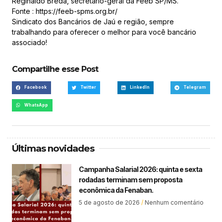
Reginaldo Breda, secretário-geral da Feeb SP/MS.
Fonte : https://feeb-spms.org.br/
Sindicato dos Bancários de Jaú e região, sempre
trabalhando para oferecer o melhor para você bancário
associado!
Compartilhe esse Post
Facebook
Twitter
LinkedIn
Telegram
WhatsApp
Últimas novidades
Campanha Salarial 2026: quinta e sexta
rodadas terminam sem proposta
econômica da Fenaban.
5 de agosto de 2026
Nenhum comentário