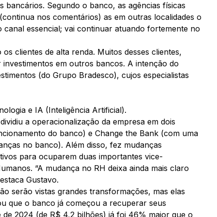
 bancários. Segundo o banco, as agências físicas
ontinua nos comentários) as em outras localidades o
canal essencial; vai continuar atuando fortemente no
s clientes de alta renda. Muitos desses clientes,
 investimentos em outros bancos. A intenção do
stimentos (do Grupo Bradesco), cujos especialistas
gia e IA (Inteligência Artificial).
dividiu a operacionalização da empresa em dois
funcionamento do banco) e Change the Bank (com uma
nças no banco). Além disso, fez mudanças
cutivos para ocuparem duas importantes vice-
s Humanos. “A mudança no RH deixa ainda mais claro
estaca Gustavo.
ão serão vistas grandes transformações, mas elas
u que o banco já começou a recuperar seus
e de 2024 (de R$ 4,2 bilhões) já foi 46% maior que o