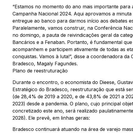
“Estamos no momento do ano mais importante para a 
Campanha Nacional 2024. Aqui aprovamos a minuta e
entregue ao banco para darmos início aos debates e
Paralelamente, vamos construir, na Conferência Nac
no domingo, a pauta de reivindicações geral da cate
Bancários e a Fenaban. Portanto, é fundamental que
acompanhem e participem ativamente de todas as e
conquistas. Vamos à luta!”, disse a coordenadora d
Bradesco, Magaly Fagundes.
Plano de reestruturação
Durante o encontro, o economista do Dieese, Gusta
Estratégico do Bradesco, reestruturação que está s
(de 28,4% de 2019 a 2020, e de 43,8% de 2021 a 202
2023) desde a pandemia. O plano, cujo principal obje
concretizado este ano, será realizado paulatinamente 
2028). Ele prevê, em linhas gerais:
Bradesco continuará atuando na área de varejo massi