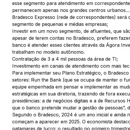
esse segmento para atendimento em correspondentes
permanecem apenas nos grandes centros urbanos…(c
Bradesco Expresso (rede de correspondentes) será o 
segmento de pequenas e médias empresas;
Investir em um novo segmento, de afluentes, que são o
apesar de terem contas no Bradesco, preferem fazer
banco é atender esses clientes através da Ágora Inve
trabalham no modelo autônomo.
Contratação de 3 a 4 mil pessoas da área de TI;
Investimento em canais de atendimento com mais tecnolo
Para implementar seu Plano Estratégico, o Bradesco 
setores: Run the Bank (que se ocupa de manter o 
equipe empenhada em pensar e implementar as muda
estratégicas em sua diretoria, trazendo de fora exe
presidências: a de negócios digitais e a de Recurso
que o banco pretende mudar a gestão de pessoas”, d
Segundo o Bradesco, 2024 é um ano inicial e ainda n
começam a aparecer em 2025. O economista destaco
patamares de lucro: o resultado no primeiro trimestr