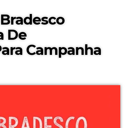
 Bradesco
a De
 Para Campanha